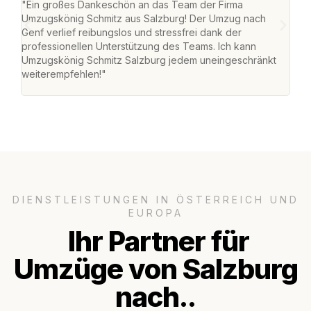
"Ein großes Dankeschön an das Team der Firma
"Die
Umzugskönig Schmitz aus Salzburg! Der Umzug nach
mei
Genf verlief reibungslos und stressfrei dank der
Team
professionellen Unterstützung des Teams. Ich kann
habe
Umzugskönig Schmitz Salzburg jedem uneingeschränkt
an m
weiterempfehlen!"
groß
DIENSTLEISTUNGEN IN ÖSTERREICH UND
EUROPA
Ihr Partner für
Umzüge von Salzburg
nach..