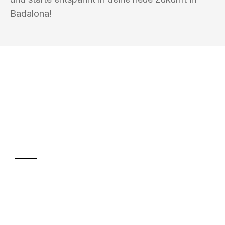
Badalona!
UMZUGSKÖNIG SCHMITZ SALZBURG
Ihr Umzug oder
Transport
Sparen Sie bis zu 100€ bei Anfrage
Abwicklung innerhalb von 24 Stunden
Versichert bis zu 7.500€