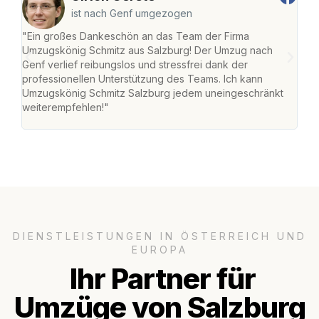
ist nach Genf umgezogen
"Ein großes Dankeschön an das Team der Firma
"Die
Umzugskönig Schmitz aus Salzburg! Der Umzug nach
mei
Genf verlief reibungslos und stressfrei dank der
Team
professionellen Unterstützung des Teams. Ich kann
habe
Umzugskönig Schmitz Salzburg jedem uneingeschränkt
an m
weiterempfehlen!"
groß
DIENSTLEISTUNGEN IN ÖSTERREICH UND
EUROPA
Ihr Partner für
Umzüge von Salzburg