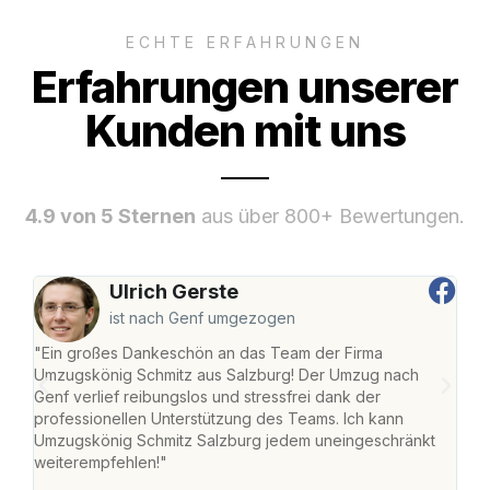
ECHTE ERFAHRUNGEN
Erfahrungen unserer
Kunden mit uns
4.9 von 5 Sternen
aus über 800+ Bewertungen.
Ulrich Gerste
ist nach Genf umgezogen
"Ein großes Dankeschön an das Team der Firma
"Die
Umzugskönig Schmitz aus Salzburg! Der Umzug nach
mei
Genf verlief reibungslos und stressfrei dank der
Team
professionellen Unterstützung des Teams. Ich kann
habe
Umzugskönig Schmitz Salzburg jedem uneingeschränkt
an m
weiterempfehlen!"
groß