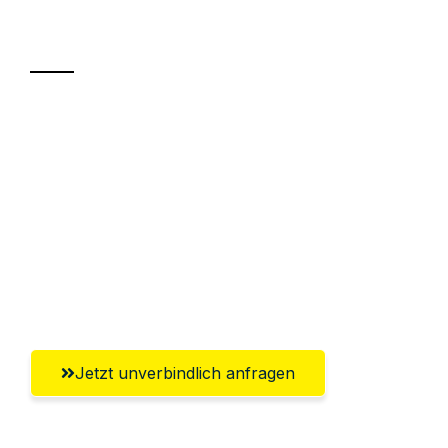
Transport
Sparen Sie bis zu 100€ bei Anfrage
Abwicklung innerhalb von 24 Stunden
Versichert bis zu 7.500€
Ggf. komplette Zollabwicklung inklusive
Umfassender Kundensupport aus
Salzburg
Jetzt unverbindlich anfragen