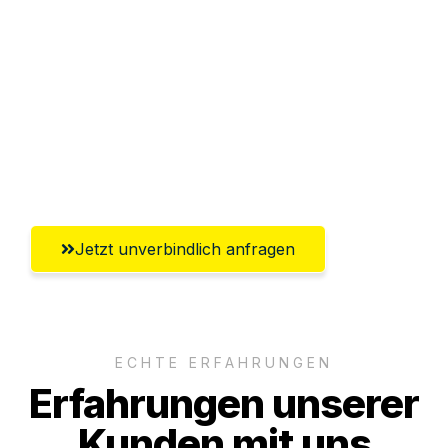
Abwicklung innerhalb von 24 Stunden
Versichert bis zu 7.500€
Ggf. komplette Zollabwicklung inklusive
Umfassender Kundensupport aus
Salzburg
Jetzt unverbindlich anfragen
ECHTE ERFAHRUNGEN
Erfahrungen unserer
Kunden mit uns