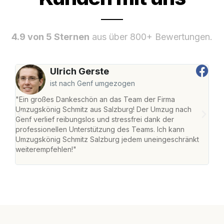
4.9 von 5 Sternen
aus über 800+ Bewertungen.
Ulrich Gerste
ist nach Genf umgezogen
"Ein großes Dankeschön an das Team der Firma
"Die
Umzugskönig Schmitz aus Salzburg! Der Umzug nach
mei
Genf verlief reibungslos und stressfrei dank der
Team
professionellen Unterstützung des Teams. Ich kann
habe
Umzugskönig Schmitz Salzburg jedem uneingeschränkt
an m
weiterempfehlen!"
groß