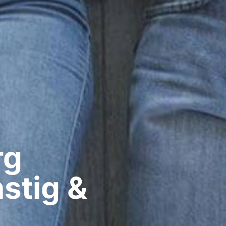
g​
stig &