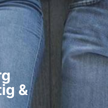
g​
ig &