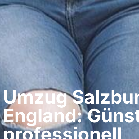
Umzug Salzbur
England: Günst
professionell​