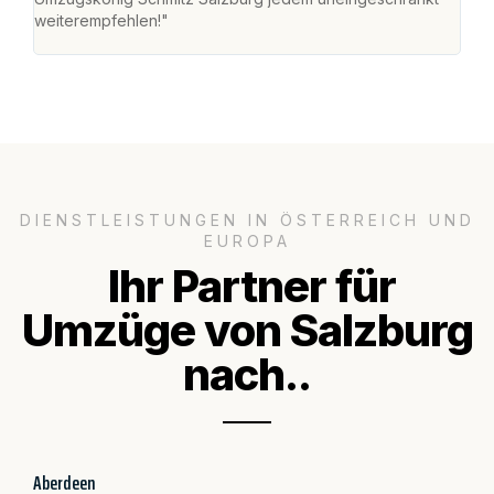
weiterempfehlen!"
groß
DIENSTLEISTUNGEN IN ÖSTERREICH UND
EUROPA
Ihr Partner für
Umzüge von Salzburg
nach..
Aberdeen