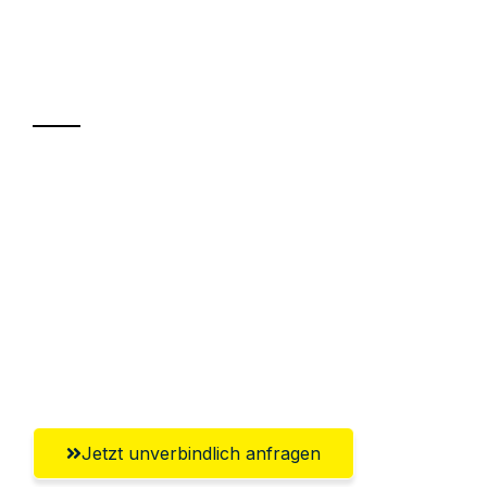
Ihr Umzug oder
Transport
Sparen Sie bis zu 100€ bei Anfrage
Abwicklung innerhalb von 24 Stunden
Versichert bis zu 7.500€
Ggf. komplette Zollabwicklung inklusive
Umfassender Kundensupport aus
Salzburg
Jetzt unverbindlich anfragen