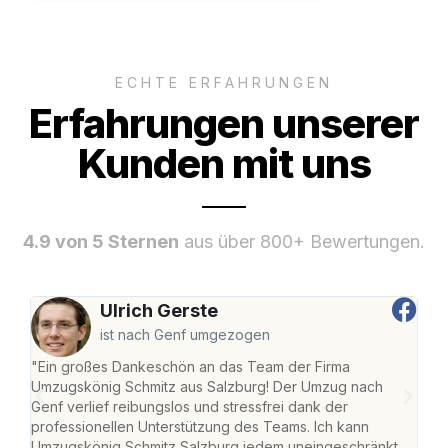
ECHTE ERFAHRUNGEN
Erfahrungen unserer
Kunden mit uns
4.9 von 5 Sternen
aus über 800+ Bewertungen.
Ulrich Gerste
ist nach Genf umgezogen
"Ein großes Dankeschön an das Team der Firma
"Die
Umzugskönig Schmitz aus Salzburg! Der Umzug nach
mei
Genf verlief reibungslos und stressfrei dank der
Team
professionellen Unterstützung des Teams. Ich kann
habe
Umzugskönig Schmitz Salzburg jedem uneingeschränkt
an m