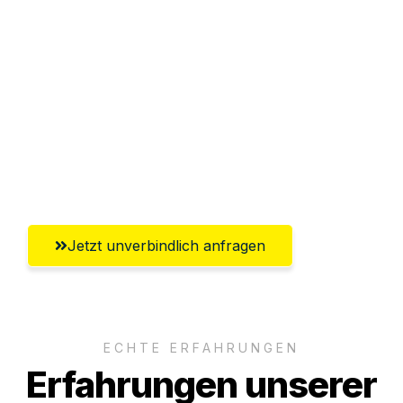
Sparen Sie bis zu 100€ bei Anfrage
Abwicklung innerhalb von 24 Stunden
Versichert bis zu 7.500€
Ggf. komplette Zollabwicklung inklusive
Umfassender Kundensupport aus
Salzburg
Jetzt unverbindlich anfragen
ECHTE ERFAHRUNGEN
Erfahrungen unserer