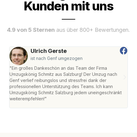
Kunden mit uns
4.9 von 5 Sternen
aus über 800+ Bewertungen.
Ulrich Gerste
ist nach Genf umgezogen
"Ein großes Dankeschön an das Team der Firma
"Die
Umzugskönig Schmitz aus Salzburg! Der Umzug nach
mei
Genf verlief reibungslos und stressfrei dank der
Team
professionellen Unterstützung des Teams. Ich kann
habe
Umzugskönig Schmitz Salzburg jedem uneingeschränkt
an m
weiterempfehlen!"
groß