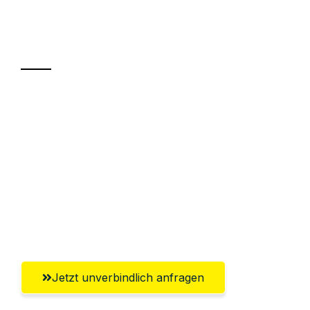
Ihr Umzug oder
Transport
Sparen Sie bis zu 100€ bei Anfrage
Abwicklung innerhalb von 24 Stunden
Versichert bis zu 7.500€
Ggf. komplette Zollabwicklung inklusive
Umfassender Kundensupport aus
Salzburg
Jetzt unverbindlich anfragen