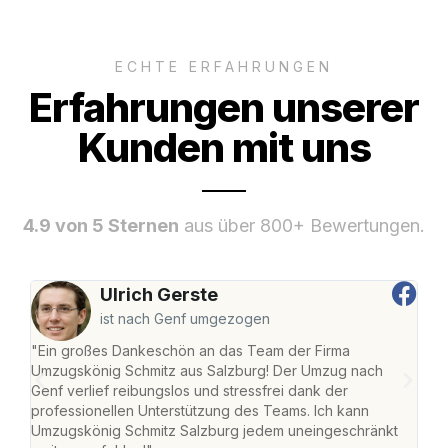
ECHTE ERFAHRUNGEN
Erfahrungen unserer
Kunden mit uns
4.9 von 5 Sternen
aus über 800+ Bewertungen.
Ulrich Gerste
ist nach Genf umgezogen
"Ein großes Dankeschön an das Team der Firma
"Die
Umzugskönig Schmitz aus Salzburg! Der Umzug nach
mei
Genf verlief reibungslos und stressfrei dank der
Team
professionellen Unterstützung des Teams. Ich kann
habe
Umzugskönig Schmitz Salzburg jedem uneingeschränkt
an m