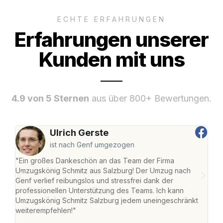
ECHTE ERFAHRUNGEN
Erfahrungen unserer
Kunden mit uns
4.9 von 5 Sternen
aus über 800+ Bewertungen.
Ulrich Gerste
ist nach Genf umgezogen
"Ein großes Dankeschön an das Team der Firma
"Die
Umzugskönig Schmitz aus Salzburg! Der Umzug nach
mei
Genf verlief reibungslos und stressfrei dank der
Team
professionellen Unterstützung des Teams. Ich kann
habe
Umzugskönig Schmitz Salzburg jedem uneingeschränkt
an m
weiterempfehlen!"
groß