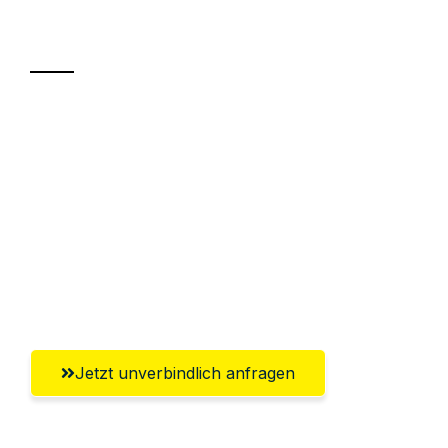
Transport
Sparen Sie bis zu 100€ bei Anfrage
Abwicklung innerhalb von 24 Stunden
Versichert bis zu 7.500€
Ggf. komplette Zollabwicklung inklusive
Umfassender Kundensupport aus
Salzburg
Jetzt unverbindlich anfragen