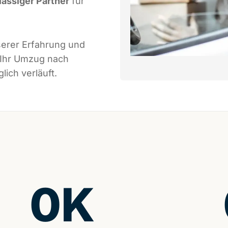
lässiger Partner
für
serer Erfahrung und
 Ihr Umzug nach
ich verläuft.
0
K