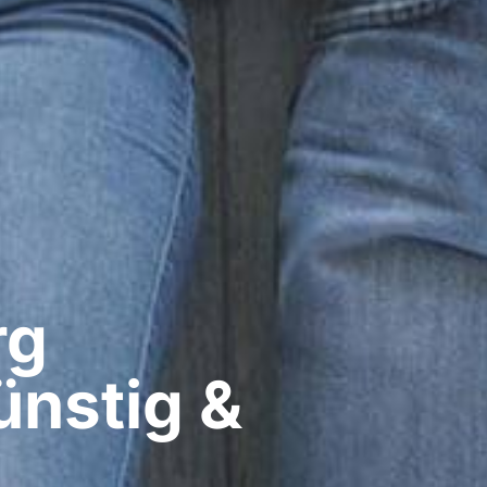
g​
ünstig &