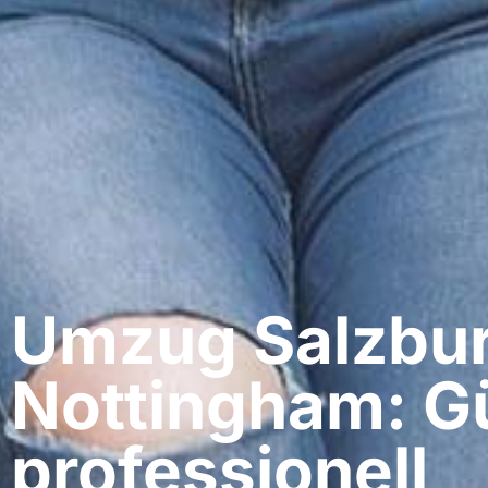
Umzug Salzbur
Nottingham: G
professionell​