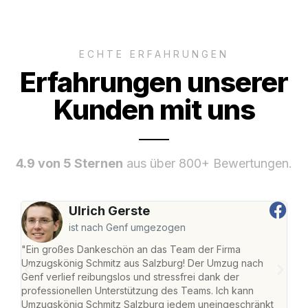
ECHTE ERFAHRUNGEN
Erfahrungen unserer
Kunden mit uns
4.9 von 5 Sternen
aus über 800+ Bewertungen.
Ulrich Gerste
ist nach Genf umgezogen
"Ein großes Dankeschön an das Team der Firma
"Die
Umzugskönig Schmitz aus Salzburg! Der Umzug nach
mei
Genf verlief reibungslos und stressfrei dank der
Team
professionellen Unterstützung des Teams. Ich kann
habe
Umzugskönig Schmitz Salzburg jedem uneingeschränkt
an m