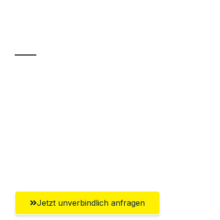
Ihr Umzug oder
Transport
Sparen Sie bis zu 100€ bei Anfrage
Abwicklung innerhalb von 24 Stunden
Versichert bis zu 7.500€
Ggf. komplette Zollabwicklung inklusive
Umfassender Kundensupport aus
Salzburg
Jetzt unverbindlich anfragen