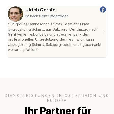
Ulrich Gerste
ist nach Genf umgezogen
"Ein großes Dankeschön an das Team der Firma
"Die
Umzugskönig Schmitz aus Salzburg! Der Umzug nach
mei
Genf verlief reibungslos und stressfrei dank der
Team
professionellen Unterstützung des Teams. Ich kann
habe
Umzugskönig Schmitz Salzburg jedem uneingeschränkt
an m
weiterempfehlen!"
groß
DIENSTLEISTUNGEN IN ÖSTERREICH UND
EUROPA
Ihr Partner für