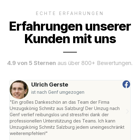
ECHTE ERFAHRUNGEN
Erfahrungen unserer
Kunden mit uns
4.9 von 5 Sternen
aus über 800+ Bewertungen.
Ulrich Gerste
ist nach Genf umgezogen
"Ein großes Dankeschön an das Team der Firma
"Die
Umzugskönig Schmitz aus Salzburg! Der Umzug nach
mei
Genf verlief reibungslos und stressfrei dank der
Team
professionellen Unterstützung des Teams. Ich kann
habe
Umzugskönig Schmitz Salzburg jedem uneingeschränkt
an m
weiterempfehlen!"
groß