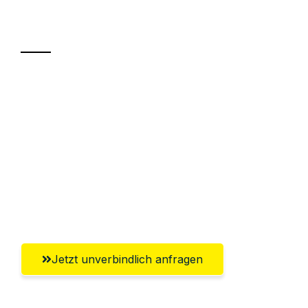
Transport
Sparen Sie bis zu 100€ bei Anfrage
Abwicklung innerhalb von 24 Stunden
Versichert bis zu 7.500€
Ggf. komplette Zollabwicklung inklusive
Umfassender Kundensupport aus
Salzburg
Jetzt unverbindlich anfragen