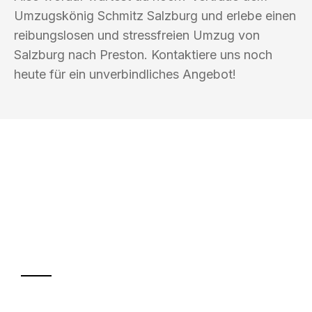
Umzugskönig Schmitz Salzburg und erlebe einen
reibungslosen und stressfreien Umzug von
Salzburg nach Preston. Kontaktiere uns noch
heute für ein unverbindliches Angebot!
UMZUGSKÖNIG SCHMITZ SALZBURG
Ihr Umzug oder
Transport
Sparen Sie bis zu 100€ bei Anfrage