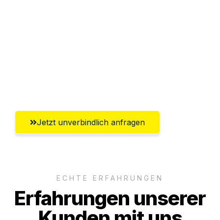
Abwicklung innerhalb von 24 Stunden
Versichert bis zu 7.500€
Ggf. komplette Zollabwicklung inklusive
Umfassender Kundensupport aus
Salzburg
Jetzt unverbindlich anfragen
ECHTE ERFAHRUNGEN
Erfahrungen unserer
Kunden mit uns