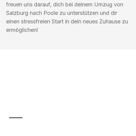
freuen uns darauf, dich bei deinem Umzug von
Salzburg nach Poole zu unterstützen und dir
einen stressfreien Start in dein neues Zuhause zu
ermöglichen!
UMZUGSKÖNIG SCHMITZ SALZBURG
Ihr Umzug oder
Transport
Sparen Sie bis zu 100€ bei Anfrage