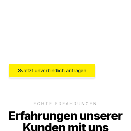
Abwicklung innerhalb von 24 Stunden
Versichert bis zu 7.500€
Ggf. komplette Zollabwicklung inklusive
Umfassender Kundensupport aus
Salzburg
Jetzt unverbindlich anfragen
ECHTE ERFAHRUNGEN
Erfahrungen unserer
Kunden mit uns