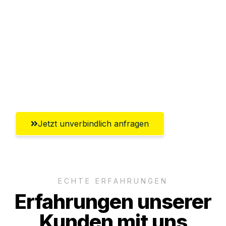
Abwicklung innerhalb von 24 Stunden
Versichert bis zu 7.500€
Ggf. komplette Zollabwicklung inklusive
Umfassender Kundensupport aus
Salzburg
Jetzt unverbindlich anfragen
ECHTE ERFAHRUNGEN
Erfahrungen unserer
Kunden mit uns