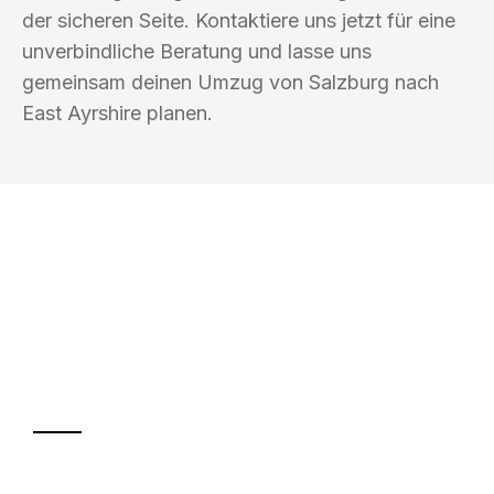
der sicheren Seite. Kontaktiere uns jetzt für eine
unverbindliche Beratung und lasse uns
gemeinsam deinen Umzug von Salzburg nach
East Ayrshire planen.
UMZUGSKÖNIG SCHMITZ SALZBURG
Ihr Umzug oder
Transport
Sparen Sie bis zu 100€ bei Anfrage