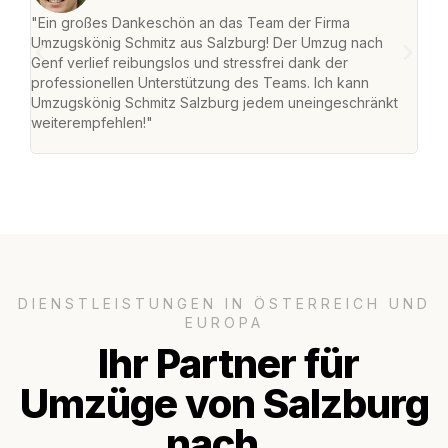
"Ein großes Dankeschön an das Team der Firma
"Die
Umzugskönig Schmitz aus Salzburg! Der Umzug nach
mei
Genf verlief reibungslos und stressfrei dank der
Team
professionellen Unterstützung des Teams. Ich kann
habe
Umzugskönig Schmitz Salzburg jedem uneingeschränkt
an m
weiterempfehlen!"
groß
DIENSTLEISTUNGEN IN ÖSTERREICH UND
EUROPA
Ihr Partner für
Umzüge von Salzburg
nach..