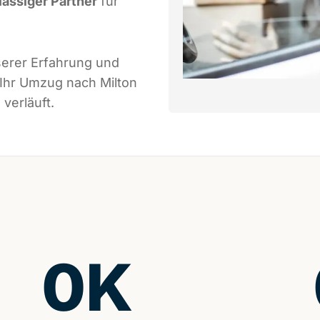
lässiger Partner
für
serer Erfahrung und
 Ihr Umzug nach Milton
verläuft.
0
K