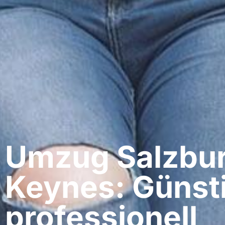
Umzug Salzburg
Keynes: Günst
professionell​