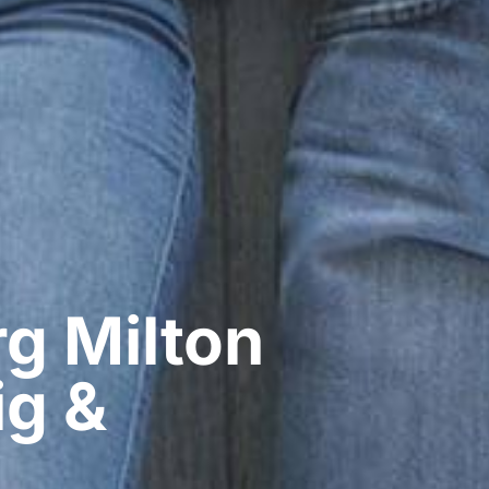
​ Milton
ig &