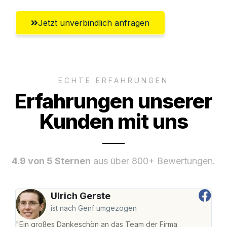
Jetzt unverbindlich anfragen
ECHTE ERFAHRUNGEN
Erfahrungen unserer
Kunden mit uns
4.9 von 5 Sternen
aus über 800+ Bewertungen.
Ulrich Gerste
ist nach Genf umgezogen
"Ein großes Dankeschön an das Team der Firma
"Die