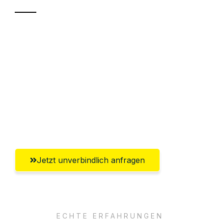
Sparen Sie bis zu 100€ bei Anfrage
Abwicklung innerhalb von 24 Stunden
Versichert bis zu 7.500€
Ggf. komplette Zollabwicklung inklusive
Umfassender Kundensupport aus
Salzburg
Jetzt unverbindlich anfragen
ECHTE ERFAHRUNGEN