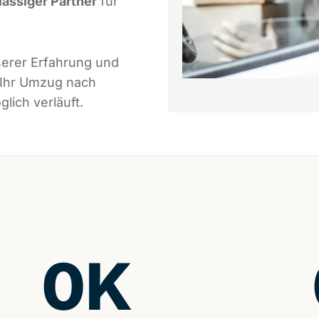
lässiger Partner
für
serer Erfahrung und
 Ihr Umzug nach
lich verläuft.
0
K