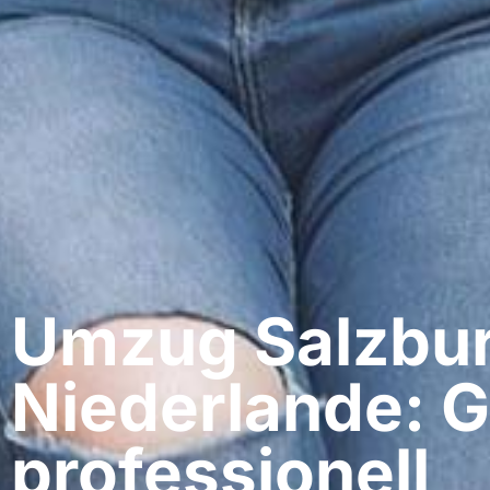
Umzug Salzbur
Niederlande: G
professionell​