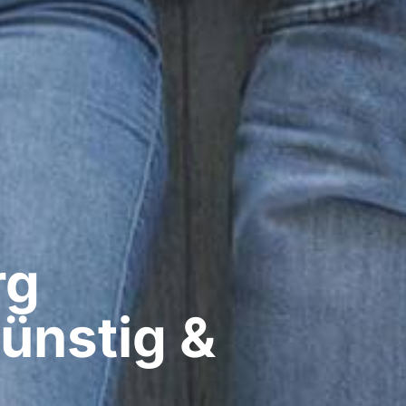
g​
ünstig &