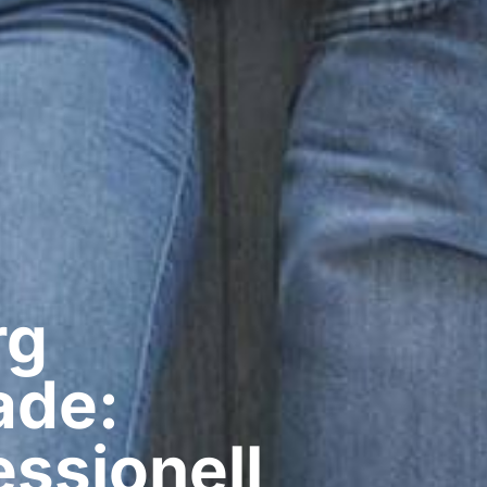
g​
ade:
ssionell​