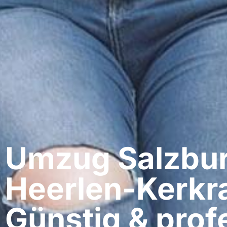
Umzug Salzbur
Heerlen-Kerkr
Günstig & profe