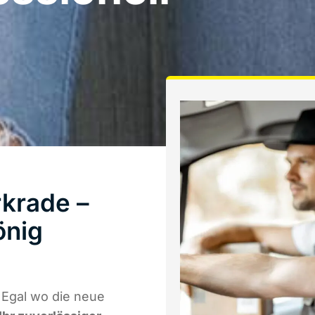
krade –
önig
 Egal wo die neue