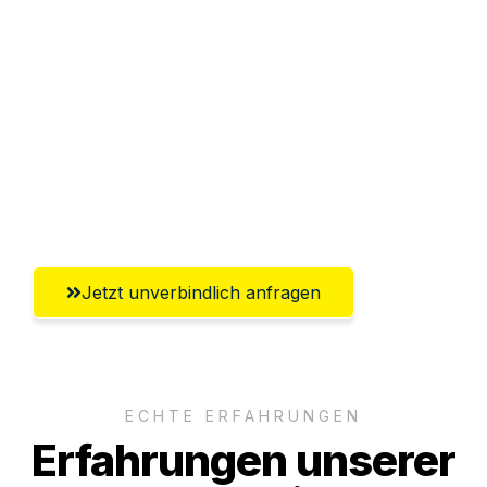
Sparen Sie bis zu 100€ bei Anfrage
Abwicklung innerhalb von 24 Stunden
Versichert bis zu 7.500€
Ggf. komplette Zollabwicklung inklusive
Umfassender Kundensupport aus
Salzburg
Jetzt unverbindlich anfragen
ECHTE ERFAHRUNGEN
Erfahrungen unserer