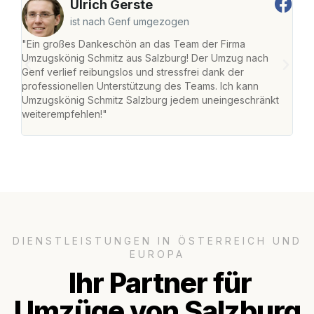
Ulrich Gerste
ist nach Genf umgezogen
"Ein großes Dankeschön an das Team der Firma
"Die
Umzugskönig Schmitz aus Salzburg! Der Umzug nach
mei
Genf verlief reibungslos und stressfrei dank der
Team
professionellen Unterstützung des Teams. Ich kann
habe
Umzugskönig Schmitz Salzburg jedem uneingeschränkt
an m
weiterempfehlen!"
groß
DIENSTLEISTUNGEN IN ÖSTERREICH UND
EUROPA
Ihr Partner für
Umzüge von Salzburg