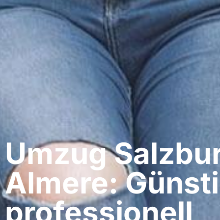
Umzug Salzbur
Almere: Günsti
professionell​