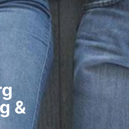
g​
g &