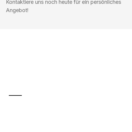
Kontaktiere uns noch heute für ein persönliches
Angebot!
UMZUGSKÖNIG SCHMITZ SALZBURG
Ihr Umzug oder
Transport
Sparen Sie bis zu 100€ bei Anfrage
Abwicklung innerhalb von 24 Stunden
Versichert bis zu 7.500€