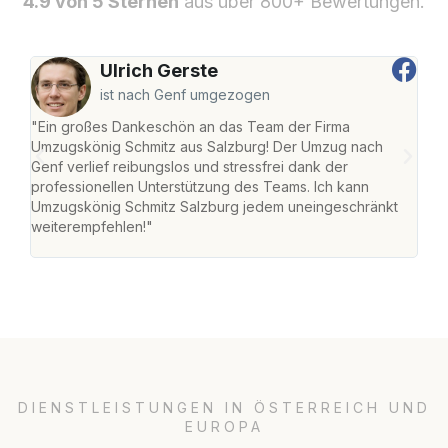
4.9 von 5 Sternen
aus über 800+ Bewertungen.
Ulrich Gerste
ist nach Genf umgezogen
"Ein großes Dankeschön an das Team der Firma
"Die
Umzugskönig Schmitz aus Salzburg! Der Umzug nach
mei
Genf verlief reibungslos und stressfrei dank der
Team
professionellen Unterstützung des Teams. Ich kann
habe
Umzugskönig Schmitz Salzburg jedem uneingeschränkt
an m
weiterempfehlen!"
groß
DIENSTLEISTUNGEN IN ÖSTERREICH UND
EUROPA