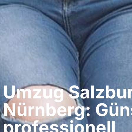
Umzug Salzbur
Nürnberg: Gün
professionell​