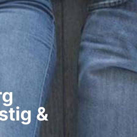
g​
stig &