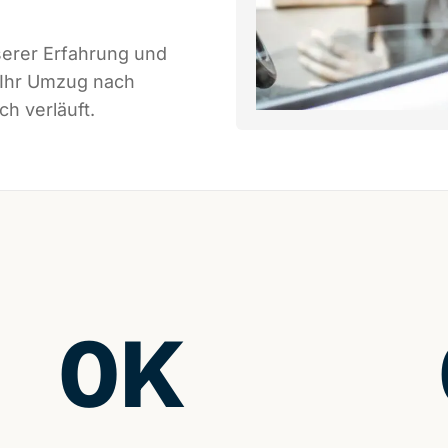
serer Erfahrung und
 Ihr Umzug nach
h verläuft.
0
K