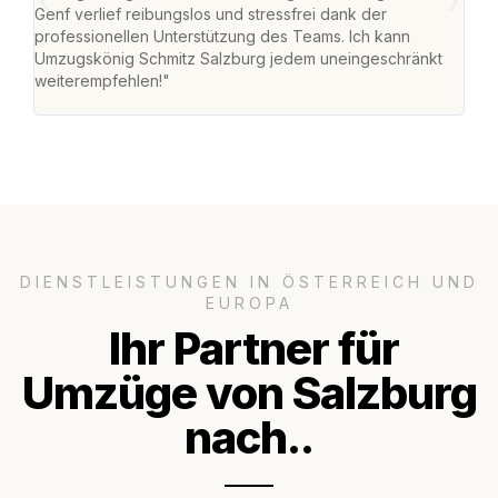
Genf verlief reibungslos und stressfrei dank der
Team
professionellen Unterstützung des Teams. Ich kann
habe
Umzugskönig Schmitz Salzburg jedem uneingeschränkt
an m
weiterempfehlen!"
groß
DIENSTLEISTUNGEN IN ÖSTERREICH UND
EUROPA
Ihr Partner für
Umzüge von Salzburg
nach..