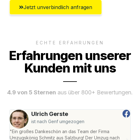
Jetzt unverbindlich anfragen
ECHTE ERFAHRUNGEN
Erfahrungen unserer
Kunden mit uns
4.9 von 5 Sternen
aus über 800+ Bewertungen.
Ulrich Gerste
ist nach Genf umgezogen
"Ein großes Dankeschön an das Team der Firma
"Die
Umzugskönig Schmitz aus Salzburg! Der Umzug nach
mei