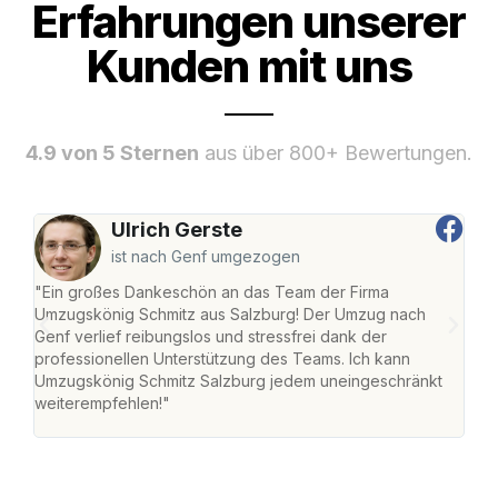
Erfahrungen unserer
Kunden mit uns
4.9 von 5 Sternen
aus über 800+ Bewertungen.
Ulrich Gerste
ist nach Genf umgezogen
"Ein großes Dankeschön an das Team der Firma
"Die
Umzugskönig Schmitz aus Salzburg! Der Umzug nach
mei
Genf verlief reibungslos und stressfrei dank der
Team
professionellen Unterstützung des Teams. Ich kann
habe
Umzugskönig Schmitz Salzburg jedem uneingeschränkt
an m
weiterempfehlen!"
groß