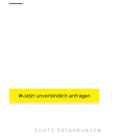
Sparen Sie bis zu 100€ bei Anfrage
Abwicklung innerhalb von 24 Stunden
Versichert bis zu 7.500€
Ggf. komplette Zollabwicklung inklusive
Umfassender Kundensupport aus
Salzburg
Jetzt unverbindlich anfragen
ECHTE ERFAHRUNGEN