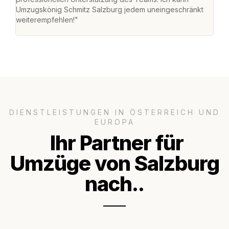
Umzugskönig Schmitz Salzburg jedem uneingeschränkt
an m
weiterempfehlen!"
groß
DIENSTLEISTUNGEN IN ÖSTERREICH UND
EUROPA
Ihr Partner für
Umzüge von Salzburg
nach..