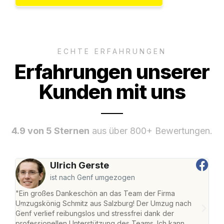
ECHTE ERFAHRUNGEN
Erfahrungen unserer
Kunden mit uns
4.9 von 5 Sternen
aus über 800+ Bewertungen.
Ulrich Gerste
ist nach Genf umgezogen
"Ein großes Dankeschön an das Team der Firma
"Die
Umzugskönig Schmitz aus Salzburg! Der Umzug nach
mei
Genf verlief reibungslos und stressfrei dank der
Team
professionellen Unterstützung des Teams. Ich kann
habe