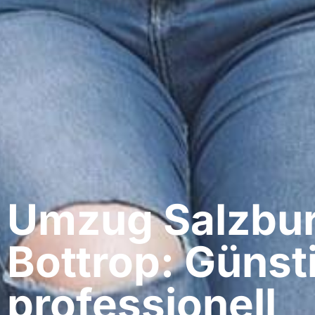
Umzug Salzbur
Bottrop: Günst
professionell​