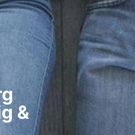
g​
ig &