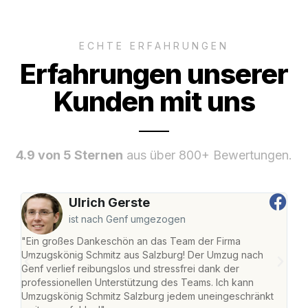
ECHTE ERFAHRUNGEN
Erfahrungen unserer
Kunden mit uns
4.9 von 5 Sternen
aus über 800+ Bewertungen.
Ulrich Gerste
ist nach Genf umgezogen
"Ein großes Dankeschön an das Team der Firma
"Die
Umzugskönig Schmitz aus Salzburg! Der Umzug nach
mei
Genf verlief reibungslos und stressfrei dank der
Team
professionellen Unterstützung des Teams. Ich kann
habe
Umzugskönig Schmitz Salzburg jedem uneingeschränkt
an m