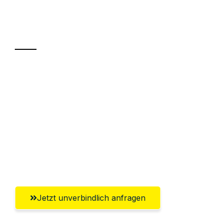
Ihr Umzug oder
Transport
Sparen Sie bis zu 100€ bei Anfrage
Abwicklung innerhalb von 24 Stunden
Versichert bis zu 7.500€
Ggf. komplette Zollabwicklung inklusive
Umfassender Kundensupport aus
Salzburg
Jetzt unverbindlich anfragen