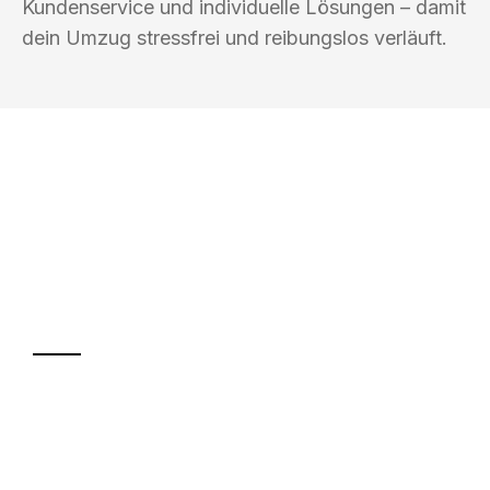
Kundenservice und individuelle Lösungen – damit
dein Umzug stressfrei und reibungslos verläuft.
UMZUGSKÖNIG SCHMITZ SALZBURG
Ihr Umzug oder
Transport
Sparen Sie bis zu 100€ bei Anfrage
Abwicklung innerhalb von 24 Stunden
Versichert bis zu 7.500€