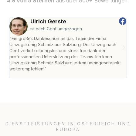
4.9 von 5 Sternen
aus über 800+ Bewertungen.
Ulrich Gerste
ist nach Genf umgezogen
"Ein großes Dankeschön an das Team der Firma
"Die
Umzugskönig Schmitz aus Salzburg! Der Umzug nach
mei
Genf verlief reibungslos und stressfrei dank der
Team
professionellen Unterstützung des Teams. Ich kann
habe
Umzugskönig Schmitz Salzburg jedem uneingeschränkt
an m
weiterempfehlen!"
groß
DIENSTLEISTUNGEN IN ÖSTERREICH UND
EUROPA