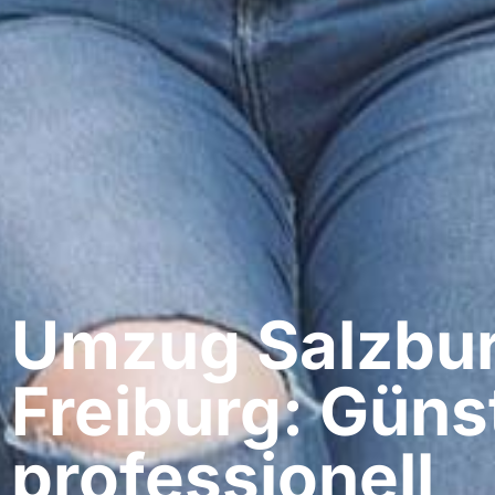
Umzug Salzbur
Freiburg: Güns
professionell​