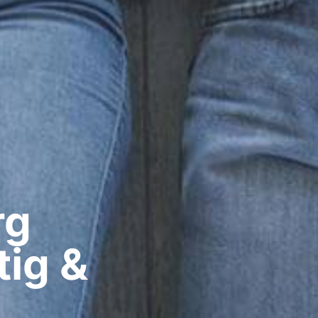
g​
tig &