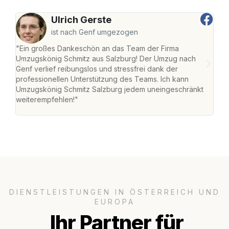
Ulrich Gerste
ist nach Genf umgezogen
"Ein großes Dankeschön an das Team der Firma
"Die
Umzugskönig Schmitz aus Salzburg! Der Umzug nach
mei
Genf verlief reibungslos und stressfrei dank der
Team
professionellen Unterstützung des Teams. Ich kann
habe
Umzugskönig Schmitz Salzburg jedem uneingeschränkt
an m
weiterempfehlen!"
groß
DIENSTLEISTUNGEN IN ÖSTERREICH UND
EUROPA
Ihr Partner für