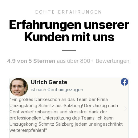
ECHTE ERFAHRUNGEN
Erfahrungen unserer
Kunden mit uns
4.9 von 5 Sternen
aus über 800+ Bewertungen.
Ulrich Gerste
ist nach Genf umgezogen
"Ein großes Dankeschön an das Team der Firma
"Die
Umzugskönig Schmitz aus Salzburg! Der Umzug nach
mei
Genf verlief reibungslos und stressfrei dank der
Team
professionellen Unterstützung des Teams. Ich kann
habe
Umzugskönig Schmitz Salzburg jedem uneingeschränkt
an m
weiterempfehlen!"
groß