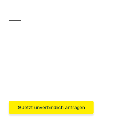
Transport
Sparen Sie bis zu 100€ bei Anfrage
Abwicklung innerhalb von 24 Stunden
Versichert bis zu 7.500€
Ggf. komplette Zollabwicklung inklusive
Umfassender Kundensupport aus
Salzburg
Jetzt unverbindlich anfragen