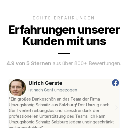
ECHTE ERFAHRUNGEN
Erfahrungen unserer
Kunden mit uns
4.9 von 5 Sternen
aus über 800+ Bewertungen.
Ulrich Gerste
ist nach Genf umgezogen
"Ein großes Dankeschön an das Team der Firma
"Die
Umzugskönig Schmitz aus Salzburg! Der Umzug nach
mei
Genf verlief reibungslos und stressfrei dank der
Team
professionellen Unterstützung des Teams. Ich kann
habe
Umzugskönig Schmitz Salzburg jedem uneingeschränkt
an m
weiterempfehlen!"
groß