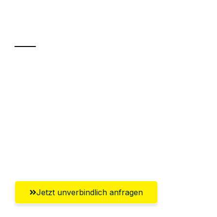
Ihr Umzug oder
Transport
Sparen Sie bis zu 100€ bei Anfrage
Abwicklung innerhalb von 24 Stunden
Versichert bis zu 7.500€
Ggf. komplette Zollabwicklung inklusive
Umfassender Kundensupport aus
Salzburg
Jetzt unverbindlich anfragen