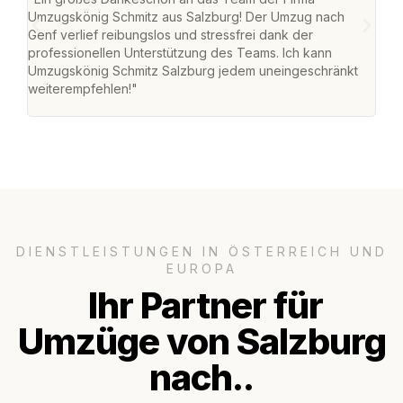
Umzugskönig Schmitz aus Salzburg! Der Umzug nach
mei
Genf verlief reibungslos und stressfrei dank der
Team
professionellen Unterstützung des Teams. Ich kann
habe
Umzugskönig Schmitz Salzburg jedem uneingeschränkt
an m
weiterempfehlen!"
groß
DIENSTLEISTUNGEN IN ÖSTERREICH UND
EUROPA
Ihr Partner für
Umzüge von Salzburg
nach..