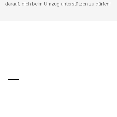
darauf, dich beim Umzug unterstützen zu dürfen!
UMZUGSKÖNIG SCHMITZ SALZBURG
Ihr Umzug oder
Transport
Sparen Sie bis zu 100€ bei Anfrage
Abwicklung innerhalb von 24 Stunden
Versichert bis zu 7.500€