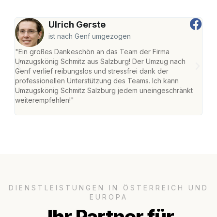
Ulrich Gerste
ist nach Genf umgezogen
"Ein großes Dankeschön an das Team der Firma
"Die
Umzugskönig Schmitz aus Salzburg! Der Umzug nach
mei
Genf verlief reibungslos und stressfrei dank der
Team
professionellen Unterstützung des Teams. Ich kann
habe
Umzugskönig Schmitz Salzburg jedem uneingeschränkt
an m
weiterempfehlen!"
groß
DIENSTLEISTUNGEN IN ÖSTERREICH UND
EUROPA
Ihr Partner für