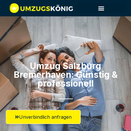
Umzugsunternehmen Salzburg
Umzugsservice Salzburg
Umzug Salzburg​
Bremerhaven: Günstig &
professionell​
Unverbindlich anfragen