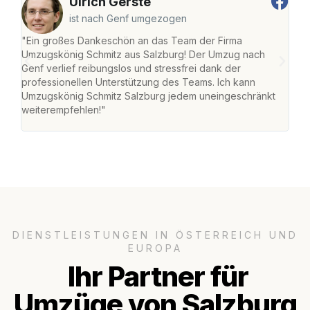
Ulrich Gerste
ist nach Genf umgezogen
"Ein großes Dankeschön an das Team der Firma
"Die
Umzugskönig Schmitz aus Salzburg! Der Umzug nach
mei
Genf verlief reibungslos und stressfrei dank der
Team
professionellen Unterstützung des Teams. Ich kann
habe
Umzugskönig Schmitz Salzburg jedem uneingeschränkt
an m
weiterempfehlen!"
groß
DIENSTLEISTUNGEN IN ÖSTERREICH UND
EUROPA
Ihr Partner für
Umzüge von Salzburg