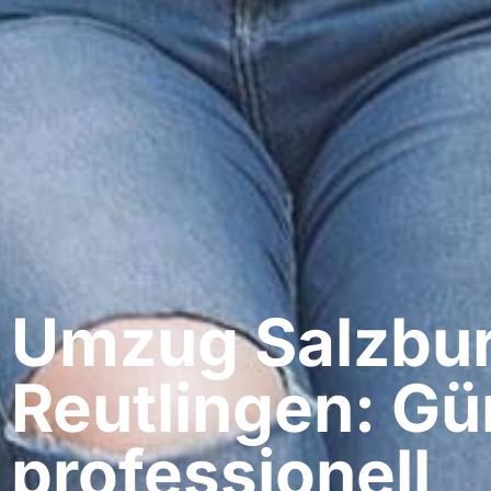
Umzug Salzbur
Reutlingen: Gü
professionell​