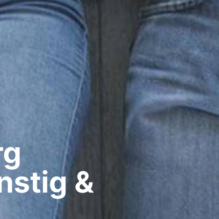
g​
nstig &