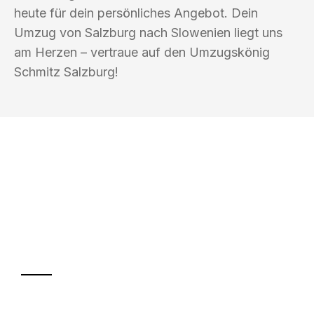
heute für dein persönliches Angebot. Dein
Umzug von Salzburg nach Slowenien liegt uns
am Herzen – vertraue auf den Umzugskönig
Schmitz Salzburg!
UMZUGSKÖNIG SCHMITZ SALZBURG
Ihr Umzug oder
Transport
Sparen Sie bis zu 100€ bei Anfrage