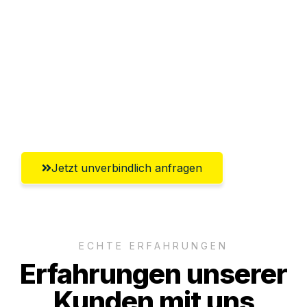
Abwicklung innerhalb von 24 Stunden
Versichert bis zu 7.500€
Ggf. komplette Zollabwicklung inklusive
Umfassender Kundensupport aus
Salzburg
Jetzt unverbindlich anfragen
ECHTE ERFAHRUNGEN
Erfahrungen unserer
Kunden mit uns