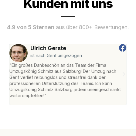
Kunden mit uns
4.9 von 5 Sternen
aus über 800+ Bewertungen.
Ulrich Gerste
ist nach Genf umgezogen
"Ein großes Dankeschön an das Team der Firma
"Die
Umzugskönig Schmitz aus Salzburg! Der Umzug nach
mei
Genf verlief reibungslos und stressfrei dank der
Team
professionellen Unterstützung des Teams. Ich kann
habe
Umzugskönig Schmitz Salzburg jedem uneingeschränkt
an m
weiterempfehlen!"
groß