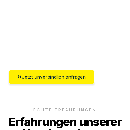
Abwicklung innerhalb von 24 Stunden
Versichert bis zu 7.500€
Ggf. komplette Zollabwicklung inklusive
Umfassender Kundensupport aus
Salzburg
Jetzt unverbindlich anfragen
ECHTE ERFAHRUNGEN
Erfahrungen unserer