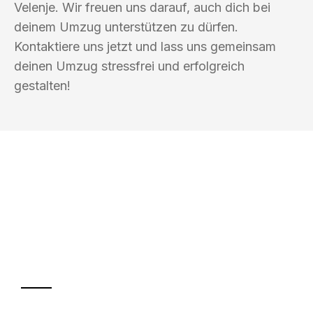
Velenje. Wir freuen uns darauf, auch dich bei
deinem Umzug unterstützen zu dürfen.
Kontaktiere uns jetzt und lass uns gemeinsam
deinen Umzug stressfrei und erfolgreich
gestalten!
UMZUGSKÖNIG SCHMITZ SALZBURG
Ihr Umzug oder
Transport
Sparen Sie bis zu 100€ bei Anfrage