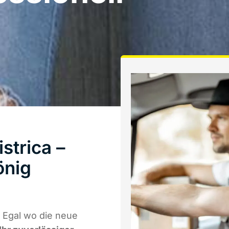
strica –
önig
 Egal wo die neue