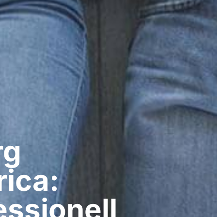
g​
rica:
ssionell​