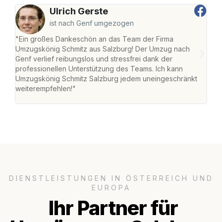
Ulrich Gerste
ist nach Genf umgezogen
"Ein großes Dankeschön an das Team der Firma
"Die
Umzugskönig Schmitz aus Salzburg! Der Umzug nach
mei
Genf verlief reibungslos und stressfrei dank der
Team
professionellen Unterstützung des Teams. Ich kann
habe
Umzugskönig Schmitz Salzburg jedem uneingeschränkt
an m
weiterempfehlen!"
groß
DIENSTLEISTUNGEN IN ÖSTERREICH UND
EUROPA
Ihr Partner für