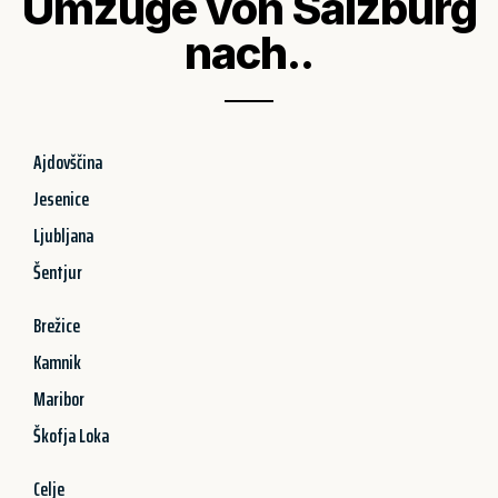
Umzüge von Salzburg
nach..
Ajdovščina
Jesenice
Ljubljana
Šentjur
Brežice
Kamnik
Maribor
Škofja Loka
Celje