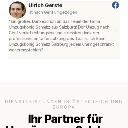
Ulrich Gerste
ist nach Genf umgezogen
"Ein großes Dankeschön an das Team der Firma
"Die
Umzugskönig Schmitz aus Salzburg! Der Umzug nach
mei
Genf verlief reibungslos und stressfrei dank der
Team
professionellen Unterstützung des Teams. Ich kann
habe
Umzugskönig Schmitz Salzburg jedem uneingeschränkt
an m
weiterempfehlen!"
groß
DIENSTLEISTUNGEN IN ÖSTERREICH UND
EUROPA
Ihr Partner für