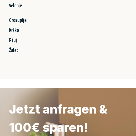
Velenje
Grosuplje
Krško
Ptuj
Žalec
Jetzt anfragen &
100€ sparen!