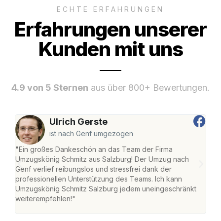
ECHTE ERFAHRUNGEN
Erfahrungen unserer
Kunden mit uns
4.9 von 5 Sternen
aus über 800+ Bewertungen.
Ulrich Gerste
ist nach Genf umgezogen
"Ein großes Dankeschön an das Team der Firma
"Die
Umzugskönig Schmitz aus Salzburg! Der Umzug nach
mei
Genf verlief reibungslos und stressfrei dank der
Team
professionellen Unterstützung des Teams. Ich kann
habe
Umzugskönig Schmitz Salzburg jedem uneingeschränkt
an m
weiterempfehlen!"
groß