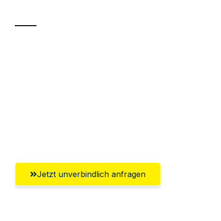
Transport
Sparen Sie bis zu 100€ bei Anfrage
Abwicklung innerhalb von 24 Stunden
Versichert bis zu 7.500€
Ggf. komplette Zollabwicklung inklusive
Umfassender Kundensupport aus
Salzburg
Jetzt unverbindlich anfragen